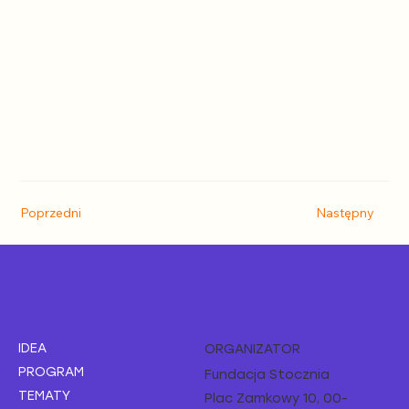
Poprzedni
Następny
IDEA
ORGANIZATOR
PROGRAM
Fundacja Stocznia
TEMATY
Plac Zamkowy 10, 00-